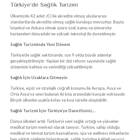
Türkiye’de Sağlık Turizmi
Ülkemizde 42 adet JCI ile akredite olmuş uluslararası
standartlarda akredite olmuş sağlık kuruluşu mevcuttur. Başta
İstanbul ve Ankara olmak üzere özel, kamu ve üniversite
hastaneleri dünyadaki en yüksek teknoloji ile donatılmıştır.
Sağlık Turizminde Yeni Dönem
Türkiye’de sağlık sektöründe, son 9 yılda büyük atılımlar
gerçekleştirilmiştir. Yapılan bir dizi reform sayesinde sağlık
sisteminin kalitesi ve verimliliği yükseltilmiştir.
Sağlık İçin Uzaklara Gitmeyin
Türkiye, eşsiz ve stratejik coğrafi konumu ile Avrupa, Asya ve
Orta Asya’ya sınırı bulunan iki kıta arasındaki kavşak noktasıdır.
Birçok ülkeden uçakla kolay ve kısa sürede ulaşılabilir.
Sağlık Turizmi İçin Türkiye’ye Davetlisiniz…
Dünya ülkeleri artık Türkiye’yi yeni sağlık ortağı ve yükselen
medikal turizm merkezi olarak tanıyor. Türkiye, sahip olduğu
medikal ve termal turizm kaynaklarını, spa ve wellness imkanlarını
beş yıldızlı otellerle birleştirerek, sağlık turistine kaliteli ve ucuz