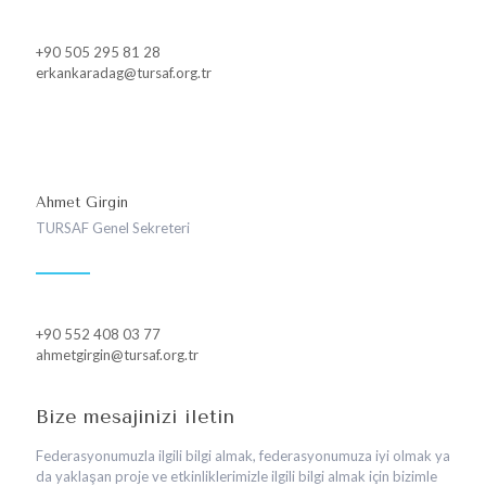
+90 505 295 81 28
erkankaradag@tursaf.org.tr
Ahmet Girgin
TURSAF Genel Sekreteri
+90 552 408 03 77
ahmetgirgin@tursaf.org.tr
Bize mesajınızı iletin
Federasyonumuzla ilgili bilgi almak, federasyonumuza iyi olmak ya
da yaklaşan proje ve etkinliklerimizle ilgili bilgi almak için bizimle