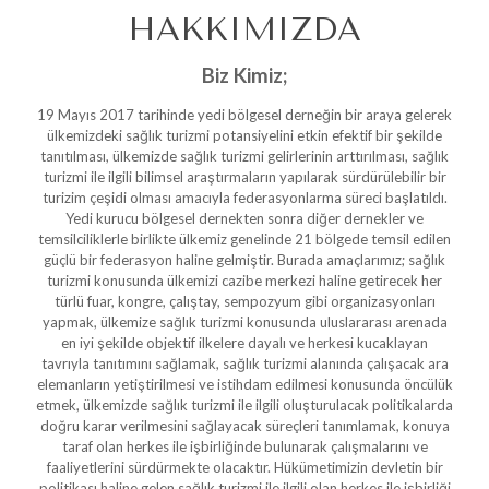
HAKKIMIZDA
Biz Kimiz;
19 Mayıs 2017 tarihinde yedi bölgesel derneğin bir araya gelerek
ülkemizdeki sağlık turizmi potansiyelini etkin efektif bir şekilde
tanıtılması, ülkemizde sağlık turizmi gelirlerinin arttırılması, sağlık
turizmi ile ilgili bilimsel araştırmaların yapılarak sürdürülebilir bir
turizim çeşidi olması amacıyla federasyonlarma süreci başlatıldı.
Yedi kurucu bölgesel dernekten sonra diğer dernekler ve
temsilciliklerle birlikte ülkemiz genelinde 21 bölgede temsil edilen
güçlü bir federasyon haline gelmiştir. Burada amaçlarımız; sağlık
turizmi konusunda ülkemizi cazibe merkezi haline getirecek her
türlü fuar, kongre, çalıştay, sempozyum gibi organizasyonları
yapmak, ülkemize sağlık turizmi konusunda uluslararası arenada
en iyi şekilde objektif ilkelere dayalı ve herkesi kucaklayan
tavrıyla tanıtımını sağlamak, sağlık turizmi alanında çalışacak ara
elemanların yetiştirilmesi ve istihdam edilmesi konusunda öncülük
etmek, ülkemizde sağlık turizmi ile ilgili oluşturulacak politikalarda
doğru karar verilmesini sağlayacak süreçleri tanımlamak, konuya
taraf olan herkes ile işbirliğinde bulunarak çalışmalarını ve
faaliyetlerini sürdürmekte olacaktır. Hükümetimizin devletin bir
politikası haline gelen sağlık turizmi ile ilgili olan herkes ile işbirliği