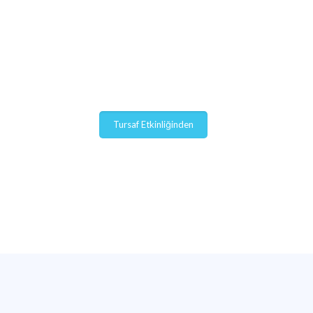
Yön Veriyoruz
Türkiye'nin her yerinde yapmış olduğumuz
etkinlikler ve bilgilendirme seminerleriyle,
Bize detek olan sağlık turizmi firmalarıyla birlikte
Türkiye'de sağlık turizmini hep ileriye taşıyoruz.
Tursaf Etkinliğinden